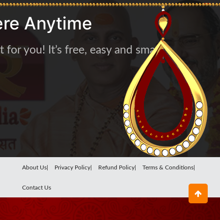
re Anytime
for you! It’s free, easy and smart
About Us|
Privacy Policy|
Refund Policy|
Terms & Conditions|
Contact Us