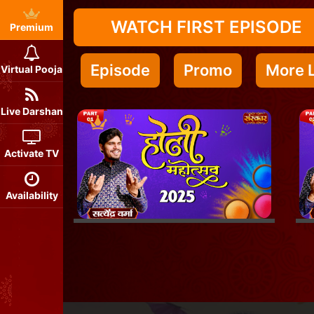
WATCH FIRST EPISODE
Premium
Episode
Promo
More L
Virtual Pooja
Live Darshan
Activate TV
Availability