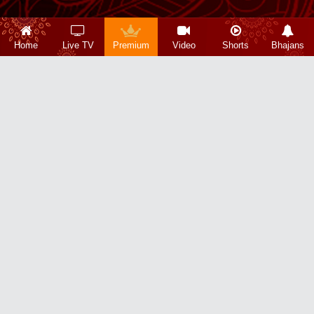
Home
Live TV
Premium
Video
Shorts
Bhajans