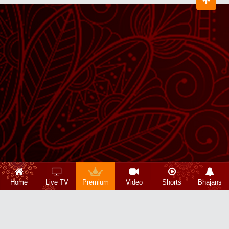
Home
Live TV
Premium
Video
Shorts
Bhajans