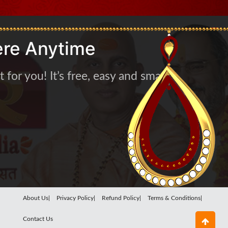
re Anytime
for you! It’s free, easy and smart
About Us|
Privacy Policy|
Refund Policy|
Terms & Conditions|
Contact Us