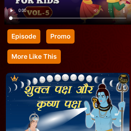
Episode
Promo
More Like This