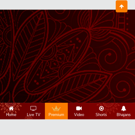
Home
Live TV
Premium
Video
Shorts
Bhajans