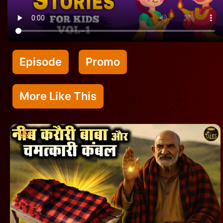
Episode
Promo
More Like This