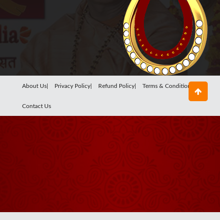
About Us|
Privacy Policy|
Refund Policy|
Terms & Conditions|
Contact Us