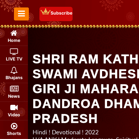
Subscribe
Toggle Menu
Home
SHRI RAM KATH
LIVE TV
SWAMI AVDHE
Bhajans
GIRI JI MAHARA
News
DANDROA DHAM
PRADESH
Video
Hindi ! Devotional ! 2022
Shorts