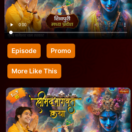
Episode
Promo
More Like This