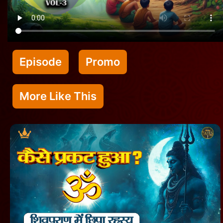
Episode
Promo
More Like This