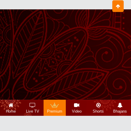
Home
Live TV
Premium
Video
Shorts
Bhajans