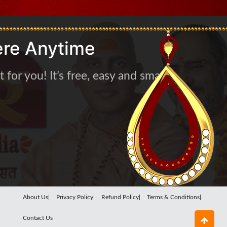
re Anytime
for you! It’s free, easy and smart
About Us|
Privacy Policy|
Refund Policy|
Terms & Conditions|
Contact Us