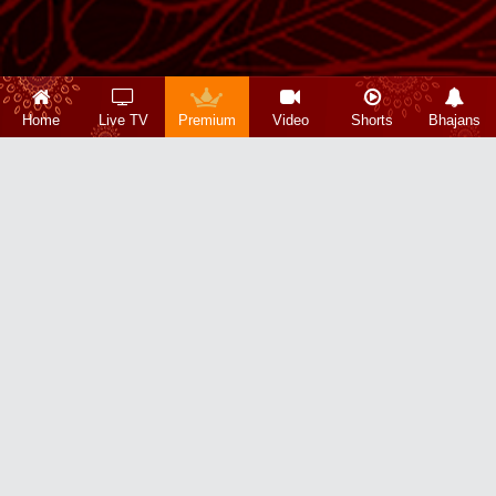
Home
Live TV
Premium
Video
Shorts
Bhajans