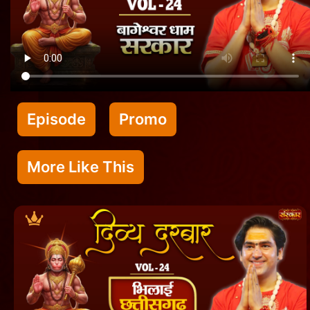
Episode
Promo
More Like This