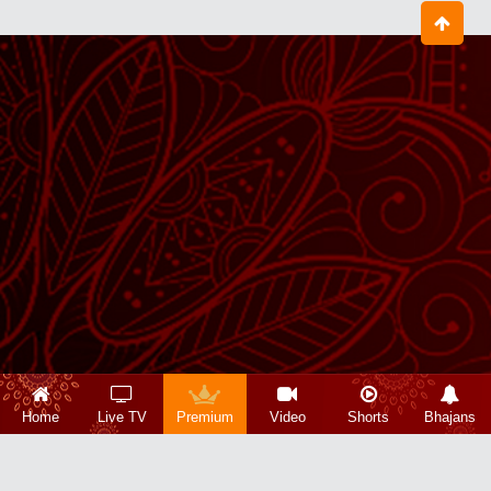
Home
Live TV
Premium
Video
Shorts
Bhajans