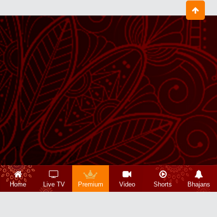
Home
Live TV
Premium
Video
Shorts
Bhajans