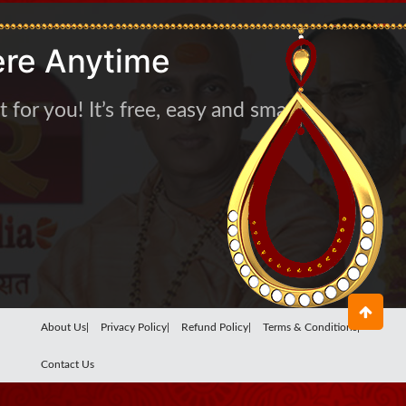
re Anytime
for you! It’s free, easy and smart
About Us|
Privacy Policy|
Refund Policy|
Terms & Conditions|
Contact Us