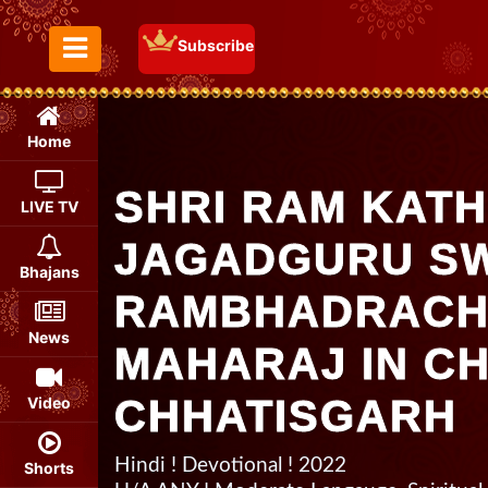
Subscribe
Toggle Menu
Home
SHRI RAM KATH
LIVE TV
JAGADGURU S
Bhajans
RAMBHADRACHA
News
MAHARAJ IN CH
CHHATISGARH
Video
Hindi ! Devotional ! 2022
Shorts