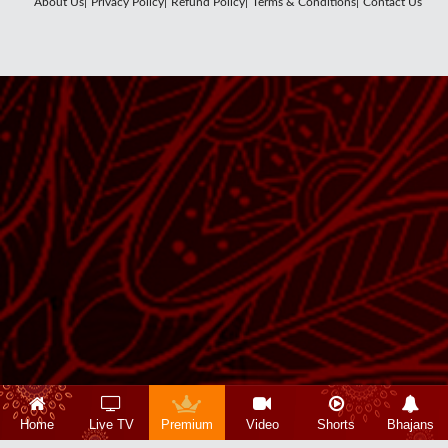
About Us|
Privacy Policy|
Refund Policy|
Terms & Conditions|
Contact Us
Home
Live TV
Premium
Video
Shorts
Bhajans