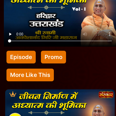
Episode
Promo
More Like This