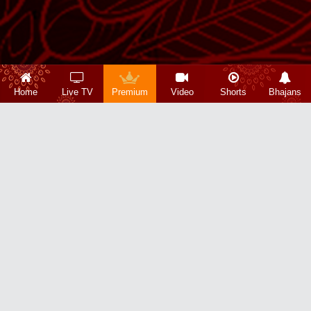
Home
Live TV
Premium
Video
Shorts
Bhajans