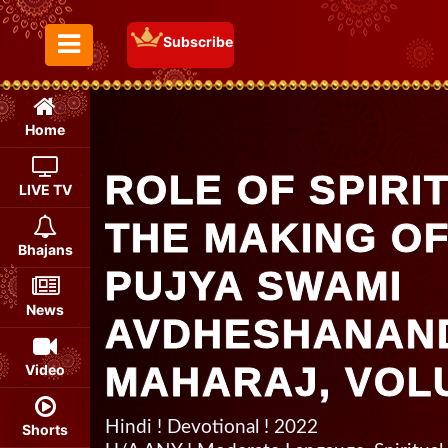
Subscribe
Toggle Menu
Home
ROLE OF SPIRI
LIVE TV
THE MAKING OF
Bhajans
PUJYA SWAMI
News
AVDHESHANAND 
MAHARAJ, VOL
Video
Hindi ! Devotional ! 2022
Shorts