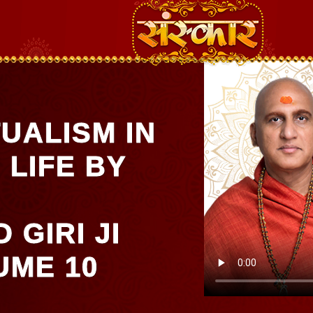
TUALISM IN
 LIFE BY
GIRI JI
UME 10