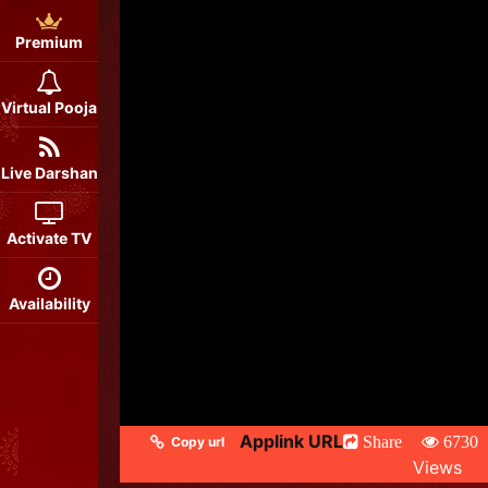
Premium
Virtual Pooja
Live Darshan
Activate TV
Availability
Applink URL
Share
6730
Copy url
Views