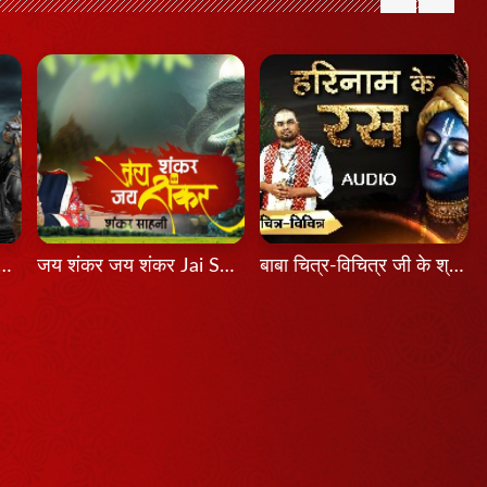
श होता तो Agar Aadesh Hota To
जय शंकर जय शंकर Jai Shankar Jai Shankar
बाबा चित्र-विचित्र जी के श्री मुख से श्रवण कीजिए श्रीकृष्ण का यह भजन...हरिनाम के रस...latest Bhajan