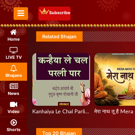
Subscribe
Toggle Menu
Related Bhajan
Home
LIVE TV
Bhajans
News
Video
Kanhaiya Le Chal Parli Par
Shorts
Top 20 Bhajan