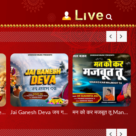
मेरी शेरावाली माँ दा मेला Meri Sherawali Maa Da Mela
Jai Ganesh Deva जय गणेश देवा
मन को कर मजबूत तू Mann Ko Kar Majboot Tu