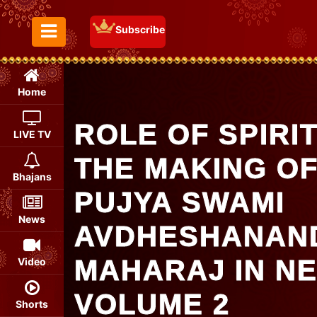
Subscribe
Toggle Menu
Home
ROLE OF SPIRI
LIVE TV
THE MAKING OF
Bhajans
PUJYA SWAMI
News
AVDHESHANAND 
MAHARAJ IN NE
Video
VOLUME 2
Shorts