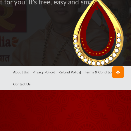
for you! It’s free, easy and smart
About Us|
Privacy Policy|
Refund Policy|
Terms & Conditions|
Contact Us