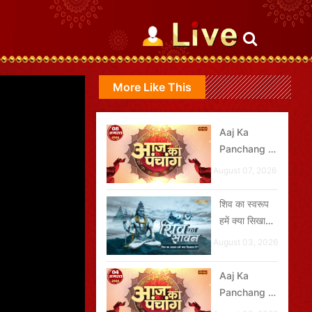
More Like This
Aaj Ka
Panchang -
08 अगस्त
August 07, 2026
2026
शिव का स्वरूप
हमें क्या सिखाता
है?
August 03, 2026
Aaj Ka
Panchang -
04 अगस्त