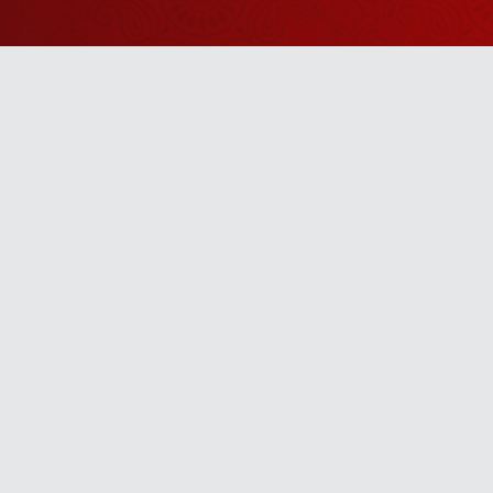
Watch Sanskar
Anywhere 
Download our top-rated app, made just for yo
TV App
Mobile App