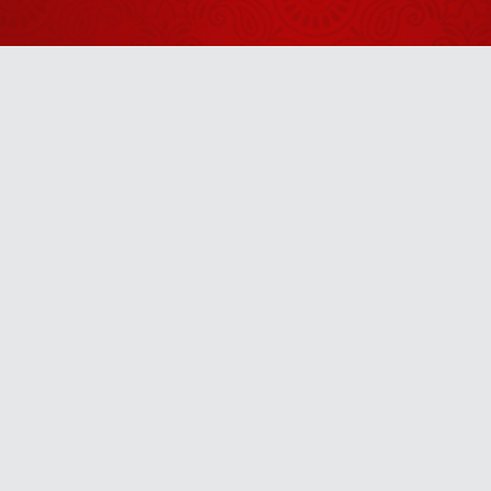
2026
Shrinath Ji
Darshan -
05 अगस्त
August 04, 2026
2026
हिंदू नववर्ष
2026
Anytime
Prediction, 3
April 24, 2026
राशि वाले
सावधान
u! It’s free, easy and smart
भवतीय ध्यान क्या
है?
April 24, 2026
1 से 9 मूलांक
वालों नोट कर
लो। 2026 में
April 24, 2026
बदलेगी इन