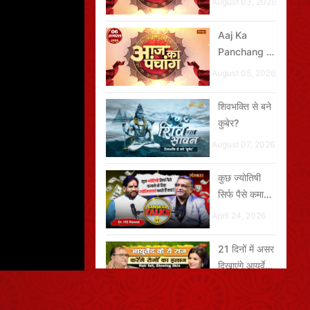
August 03, 2026
2026
Aaj Ka
Panchang -
06 अगस्त
August 05, 2026
2026
शिवभक्ति से बने
कुबेर?
August 07, 2026
कुछ ज्योतिषी
सिर्फ पैसे कमाने
के लिए
April 24, 2026
ज्योतिषाचार्य
बनते हैं क्या?
21 दिनों में असर
दिखाएंगे आयुर्वेद
के नुस्खे
April 24, 2026