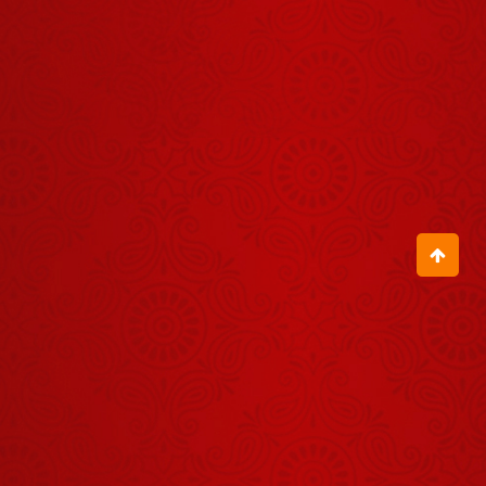
Darshan -
06 अगस्त
August 05, 2026
2026
जब भी राहु, केतु
या शनि की दशा
आती है तब बुरा
April 24, 2026
ही होता है क्या?
Aaj Ka
Panchang -
07 अगस्त
August 06, 2026
2026
आज के युवा
ज्योतिष विज्ञान
को अंधविश्वास
April 24, 2026
मानते हैं?
Shrinath Ji
Darshan -
04 अगस्त
August 03, 2026