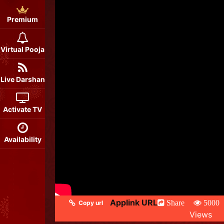
Premium
Virtual Pooja
Live Darshan
Activate TV
Availability
Applink URL
Share
5000
Copy url
Views