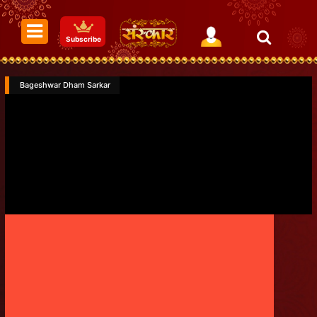
Subscribe
Bageshwar Dham Sarkar