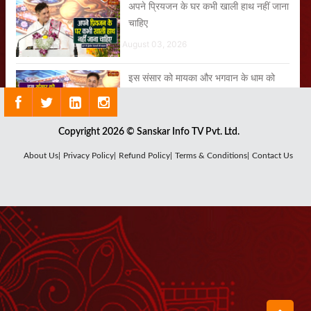
अपने प्रियजन के घर कभी खाली हाथ नहीं जाना
चाहिए
August 03, 2026
इस संसार को मायका और भगवान के धाम को
अपना ससुराल मानें
August 06, 2026
Copyright 2026 © Sanskar Info TV Pvt. Ltd.
True Leadership के लिए क्या आवश्यक है?
About Us|
Privacy Policy|
Refund Policy|
Terms & Conditions|
Contact Us
July 08, 2026
जगत को व्यवहार अच्छा लगता है और भगवान को
प्रेम
July 17, 2026
जब कैकेयी को लक्ष्मण जी ने दिया धन्यवाद