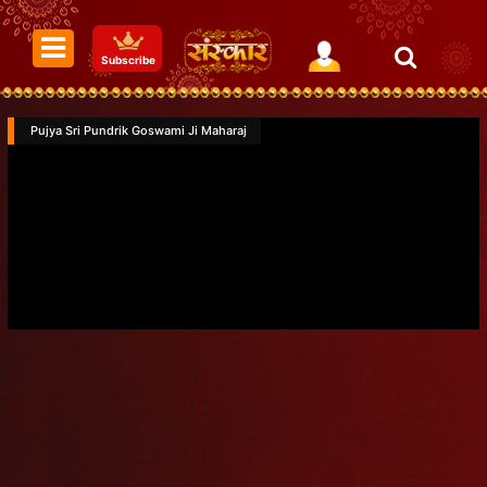
Subscribe
Pujya Sri Pundrik Goswami Ji Maharaj