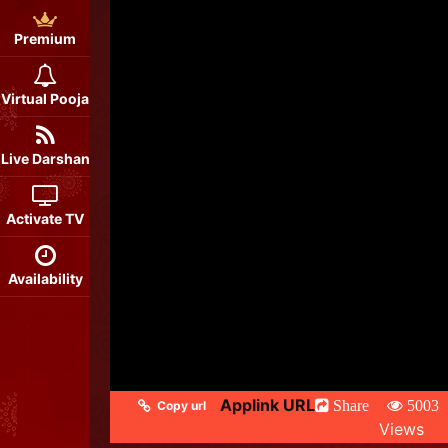
Premium
Virtual Pooja
Live Darshan
Activate TV
Availability
Applink URL
Share
5003
Copy url
Views