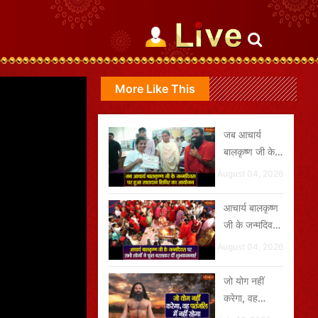
More Like This
जब आचार्य
बालकृष्ण जी के
जन्मदिवस पर
August 04, 2026
हुआ रक्तदान
शिविर का
आचार्य बालकृष्ण
आयोजन
जी के जन्मदिवस
पर सभी लोगों ने
August 04, 2026
फूल बरसाकर दीं
शुभकामनाएं
जो योग नहीं
करेगा, वह
पतंजलि में नहीं