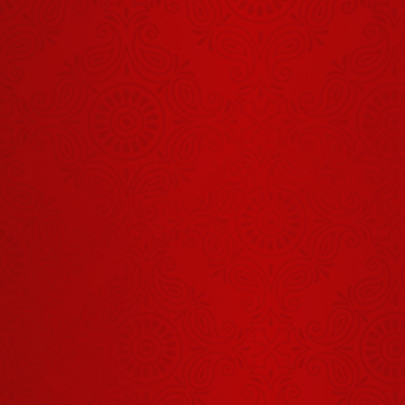
हे गोविंद हे गोपाल
तू हमें संभाल
August 01, 2026
धरती पर जितने
भी रोग हैं, सबका
समाधान योग और
July 25, 2026
आयुर्वेद है
इस छोटे-से बच्चे
को 19-20
Unit Insulin
July 10, 2026
लगता था
हम 99 प्रतिशत
अपनी निजता को
भूल चुके हैं
July 21, 2026
आंखों कानों और