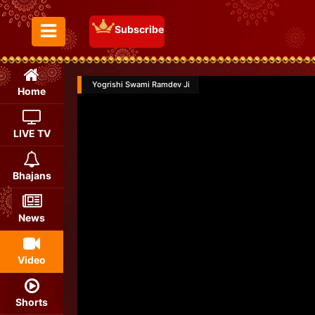
Subscribe
Toggle Menu
Yogrishi Swami Ramdev Ji
Home
LIVE TV
Bhajans
News
Video
Shorts