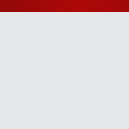
इस महिला को
मिली भीषण कब्ज
की समस्या से
July 11, 2026
राहत
थोड़ा करने से
बात नहीं बनेगी
Anytime
July 30, 2026
u! It’s free, easy and smart
अपने मूल परिचय
से हम अवगत ही
नहीं होते हैं
July 22, 2026
यह युवती 13
सालों से
Eczema के
August 04, 2026
कारण थी परेशान