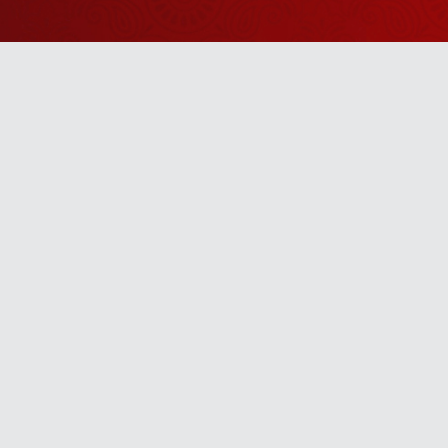
Watch Sanskar
Anywhere 
Download our top-rated app, made just for yo
TV App
Mobile App