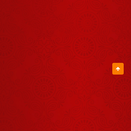
बालों को अनदेखा
नहीं करना
July 13, 2026
जीते-जी सब रोगों
से मुक्ति की
युक्ति है योग
July 28, 2026
आचार्य बालकृष्ण
जी के जन्मदिवस
पर उनकी दीर्घायु
August 04, 2026
के लिए स्वामी जी
ने किया हवन
ॐ का सुमिरन
किया करो प्रभु
के सहारे जियो
July 23, 2026
करो
गोधन अर्क इन
रोगों में ऐसे लें
July 29, 2026