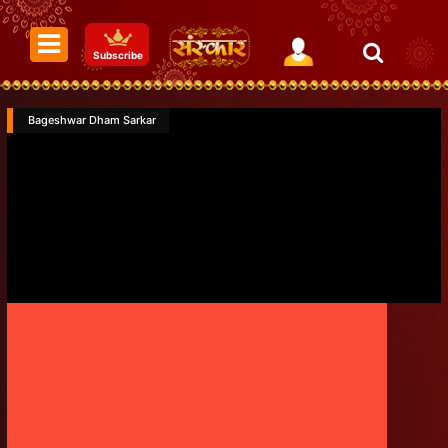
Subscribe
Bageshwar Dham Sarkar