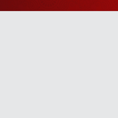
Watch Sanskar
Anywhere 
Download our top-rated app, made just for yo
TV App
Mobile App