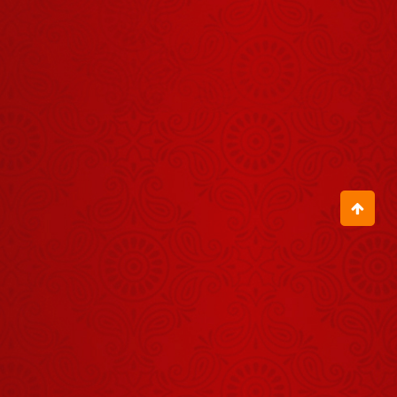
बालों को अनदेखा
नहीं करना
July 13, 2026
जब आचार्य
बालकृष्ण जी के
जन्मदिवस पर
August 04, 2026
हुआ रक्तदान
शिविर का
अपने मूल परिचय
आयोजन
से हम अवगत ही
नहीं होते हैं
July 22, 2026
धरती पर जितने
भी रोग हैं, सबका
समाधान योग और
July 25, 2026
आयुर्वेद है
जब आप पूरे
विधि-विधान से
योग करते हैं तो
August 07, 2026