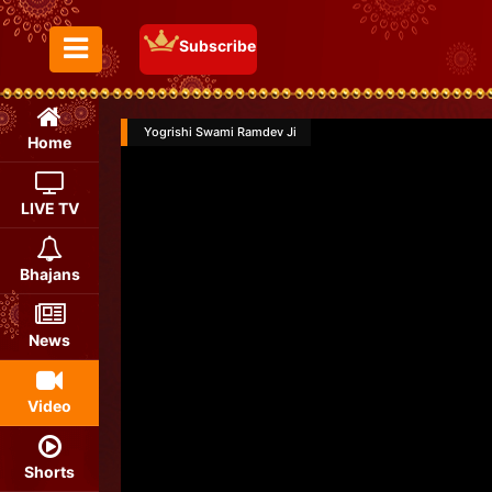
Subscribe
Toggle Menu
Yogrishi Swami Ramdev Ji
Home
LIVE TV
Bhajans
News
Video
Shorts