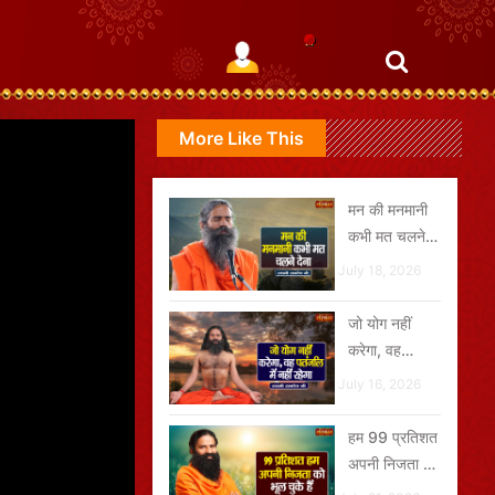
More Like This
मन की मनमानी
कभी मत चलने
देना
July 18, 2026
जो योग नहीं
करेगा, वह
पतंजलि में नहीं
July 16, 2026
रहेगा
हम 99 प्रतिशत
अपनी निजता को
भूल चुके हैं