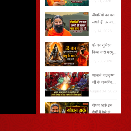
July 21, 2026
बीमारियों का पता
लगते ही उसका
पत्ता साफ कर दो
July 14, 2026
ॐ का सुमिरन
किया करो प्रभु
के सहारे जियो
July 23, 2026
करो
आचार्य बालकृष्ण
जी के जन्मदिवस
पर उनकी दीर्घायु
August 04, 2026
के लिए स्वामी जी
ने किया हवन
गोधन अर्क इन
रोगों में ऐसे लें
July 29, 2026