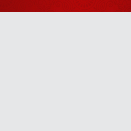
आपके जीवन में
संतुलन आ जाता
इस 11 साल के
है
बच्चे को 40
Unit Insulin
July 17, 2026
लग रहा था
यह युवती 13
सालों से
Anytime
Eczema के
August 04, 2026
कारण थी परेशान
u! It’s free, easy and smart
जीते-जी सब रोगों
से मुक्ति की
युक्ति है योग
July 28, 2026
पूरी दुनिया में
ताकत की चर्चा
हो रही है
August 06, 2026