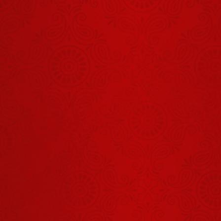
आचार्य बालकृष्ण
जी के जन्मदिवस
पर सभी लोगों ने
August 04, 2026
फूल बरसाकर दीं
शुभकामनाएं
थोड़ा करने से
बात नहीं बनेगी
July 30, 2026
हे राम हे राम
Hey Ram
Hey Ram
August 03, 2026
हे गोविंद हे गोपाल
तू हमें संभाल
August 01, 2026
आंखों कानों और