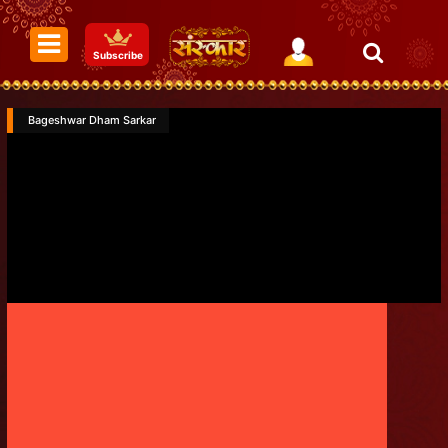
Subscribe
Bageshwar Dham Sarkar