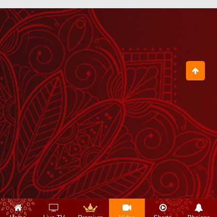
जब इस छोटी-सी बच्ची ने बागेश्वर धाम की
कहानी गाकर सबको आश्चर्यचकित कर दिया
August 01, 2026
गुरुदेव का आशीर्वाद प्राप्त करने जिला जालोन से
लेकर आया अपने बच्चे को
August 03, 2026
तुम्हारे बेटे का नशा छूटेगा, छूटेगा, छूटेगा
July 30, 2026
हमारा Mindset नकारात्मक नहीं, सकारात्मक
हो
August 06, 2026
हनुमान जी ने लंका जाते समय अंगूठी अपने मुंह में