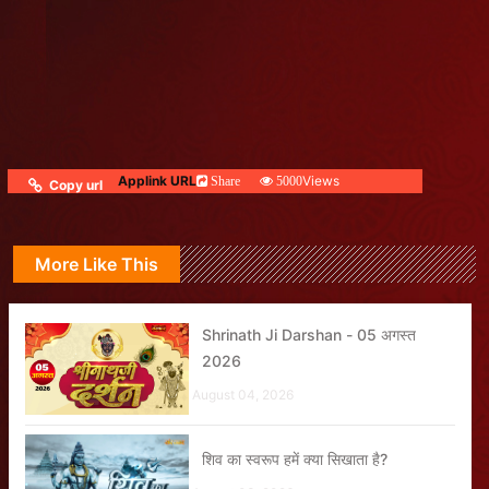
Applink URL
Views
Share
5000
Copy url
More Like This
Shrinath Ji Darshan - 05 अगस्त
2026
August 04, 2026
शिव का स्वरूप हमें क्या सिखाता है?