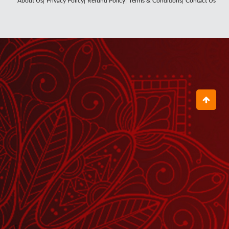
About Us|
Privacy Policy|
Refund Policy|
Terms & Conditions|
Contact Us
आपके जीवन में संतुलन आ जाता है
August 07, 2026
पूरी दुनिया में ताकत की चर्चा हो रही है
August 06, 2026
जीते-जी सब रोगों से मुक्ति की युक्ति है योग
July 28, 2026
यह युवती 13 सालों से Eczema के कारण थी
परेशान
August 04, 2026
आंखों कानों और बालों को अनदेखा नहीं करना
July 13, 2026