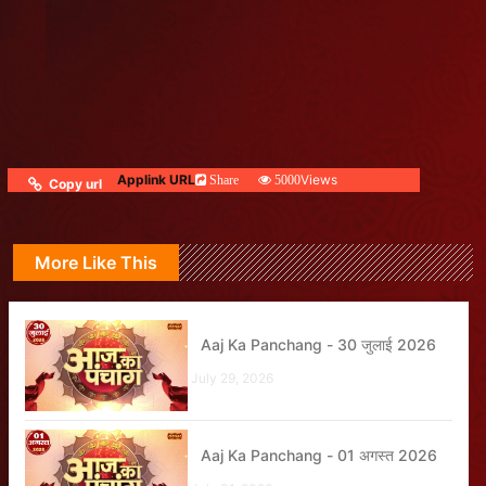
Applink URL
Views
Share
5000
Copy url
More Like This
Aaj Ka Panchang - 30 जुलाई 2026
July 29, 2026
Aaj Ka Panchang - 01 अगस्त 2026