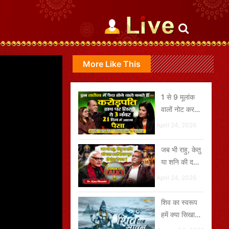
More Like This
1 से 9 मूलांक
वालों नोट कर
लो। 2026 में
April 24, 2026
बदलेगी इन
DOB वालों की
जब भी राहु, केतु
किस्मत
या शनि की दशा
आती है तब बुरा
April 24, 2026
ही होता है क्या?
शिव का स्वरूप
हमें क्या सिखाता
है?