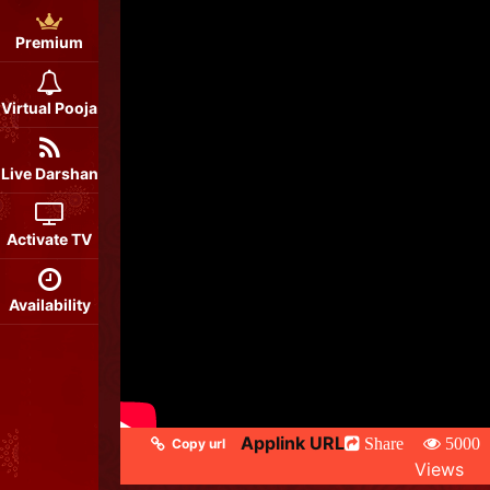
Premium
Virtual Pooja
Live Darshan
Activate TV
Availability
Applink URL
Share
5000
Copy url
Views