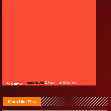
Applink URL
Views
Share
5000
Copy url
More Like This