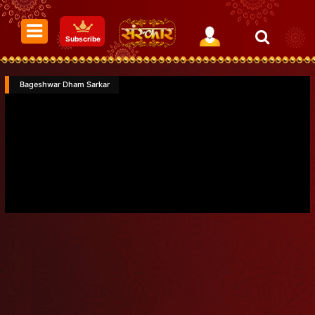
Subscribe
Bageshwar Dham Sarkar