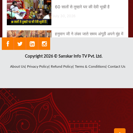
60 सालों से तुम्हारे घर की देवी भूखी है
July 30, 2026
हनुमान जी ने लंका जाते समय अंगूठी अपने मुंह में
ही क्यों रखी थी?
August 05, 2026
Copyright 2026 © Sanskar Info TV Pvt. Ltd.
जब इस छोटी-सी बच्ची ने बागेश्वर धाम की
About Us|
Privacy Policy|
Refund Policy|
Terms & Conditions|
Contact Us
कहानी गाकर सबको आश्चर्यचकित कर दिया
August 01, 2026
बिटिया, तुम्हारे अंदर तो भूत ही भूत भरे पड़े हैं
July 30, 2026
या तो इधर के रहो या उधर के