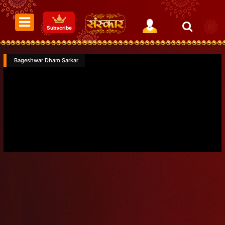
Subscribe
Bageshwar Dham Sarkar