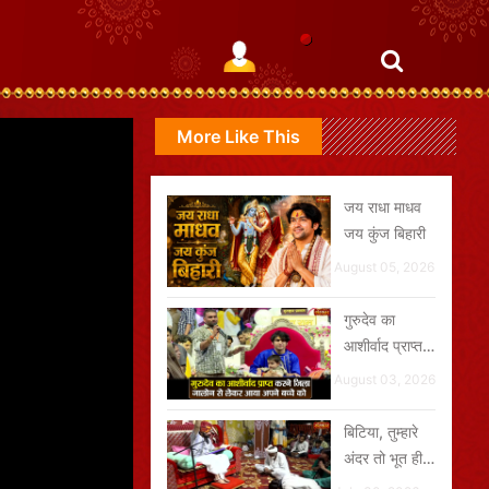
More Like This
जय राधा माधव
जय कुंज बिहारी
August 05, 2026
गुरुदेव का
आशीर्वाद प्राप्त
करने जिला
August 03, 2026
जालोन से लेकर
आया अपने बच्चे
बिटिया, तुम्हारे
को
अंदर तो भूत ही
भूत भरे पड़े हैं