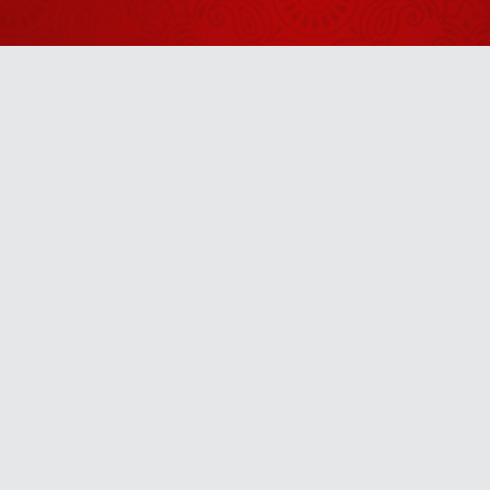
गाकर सबको
आश्चर्यचकित
इस बालक को
कर दिया
देख गुरुदेव क्यों
हो गए इतने
August 01, 2026
गंभीर?
तुम्हारे बेटे का
नशा छूटेगा,
Anytime
छूटेगा, छूटेगा
July 30, 2026
जरा देर ठहरो राम
u! It’s free, easy and smart
Zara Der
Thehro Ram
August 04, 2026
या तो इधर के
रहो या उधर के
August 07, 2026