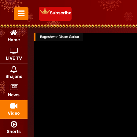
Subscribe
Toggle Menu
Bageshwar Dham Sarkar
Home
LIVE TV
Bhajans
News
Video
Shorts