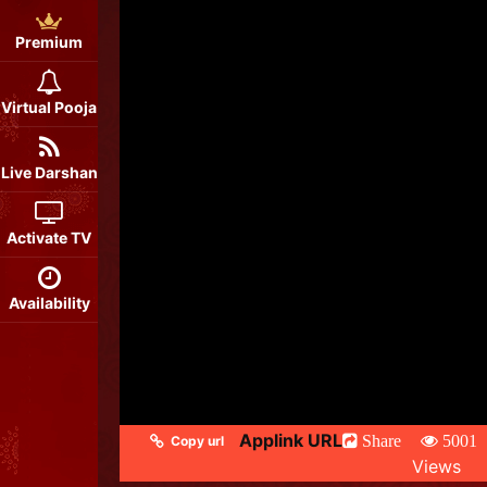
Premium
Virtual Pooja
Live Darshan
Activate TV
Availability
Applink URL
Share
5001
Copy url
Views