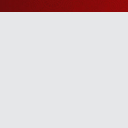
Watch Sanskar
Anywhere 
Download our top-rated app, made just for yo
TV App
Mobile App