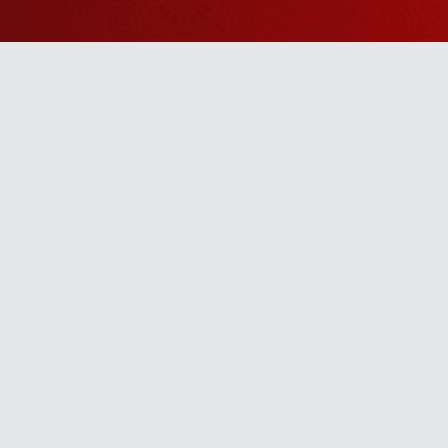
Watch Sanskar
Anywhere 
Download our top-rated app, made just for yo
TV App
Mobile App