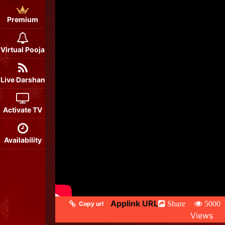
Premium
Virtual Pooja
Live Darshan
Activate TV
Availability
Applink URL
Share
5000
Copy url
Views