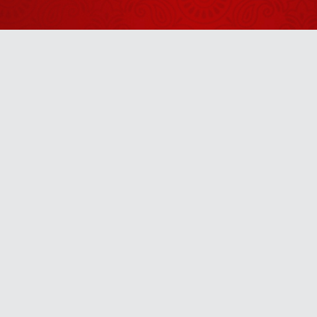
2026
Shrinath Ji
Darshan -
05 अगस्त
August 04, 2026
2026
Aaj Ka
Panchang -
Anytime
01 अगस्त
July 31, 2026
2026
u! It’s free, easy and smart
Shrinath Ji
Darshan -
02 अगस्त
August 01, 2026
2026
कुछ ज्योतिषी
सिर्फ पैसे कमाने
के लिए
April 24, 2026
ज्योतिषाचार्य