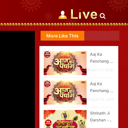
More Like This
Aaj Ka
Panchang -
03 अगस्त
August 01, 2026
2026
Aaj Ka
Panchang -
04 अगस्त
August 03, 2026
2026
Shrinath Ji
Darshan -
03 अगस्त