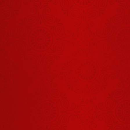
Shrinath Ji
Darshan -
30 जुलाई
July 29, 2026
2026
Aaj Ka
Panchang -
31 जुलाई
July 30, 2026
2026
शिव का स्वरूप
हमें क्या सिखाता
है?
August 03, 2026
Aaj Ka
Panchang -
05 अगस्त
August 04, 2026
2026
Shrinath Ji