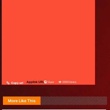
Applink URL
Views
Share
5000
Copy url
More Like This