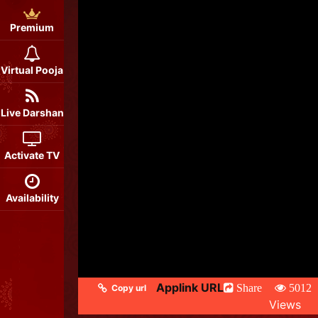
Premium
Virtual Pooja
Live Darshan
Activate TV
Availability
Applink URL
Share
5012
Copy url
Views