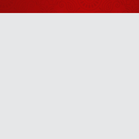
2026
आज के युवा
ज्योतिष विज्ञान
को अंधविश्वास
April 24, 2026
मानते हैं?
भवतीय ध्यान क्या
है?
Anytime
April 24, 2026
u! It’s free, easy and smart
Aaj Ka
Panchang -
04 अगस्त
August 03, 2026
2026
Aaj Ka
Panchang -
06 अगस्त
August 05, 2026
2026