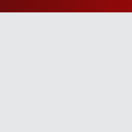
Watch Sanskar
Anywhere 
Download our top-rated app, made just for yo
TV App
Mobile App