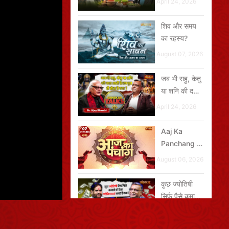
April 24, 2026
शिव और समय
का रहस्य?
August 07, 2026
जब भी राहु, केतु
या शनि की दशा
आती है तब बुरा
April 24, 2026
ही होता है क्या?
Aaj Ka
Panchang -
07 अगस्त
August 06, 2026
2026
कुछ ज्योतिषी
सिर्फ पैसे कमाने
के लिए
April 24, 2026
ज्योतिषाचार्य