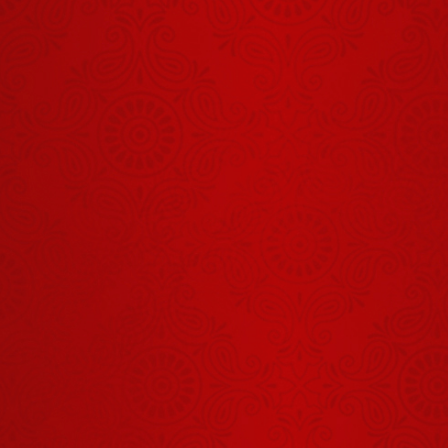
बनते हैं क्या?
शिवभक्ति से बने
कुबेर?
August 07, 2026
Shrinath Ji
Darshan -
05 अगस्त
August 04, 2026
2026
Shrinath Ji
Darshan -
07 अगस्त
August 06, 2026
2026
1 से 9 मूलांक
वालों नोट कर
लो। 2026 में
April 24, 2026
बदलेगी इन
DOB वालों की
Aaj Ka
किस्मत