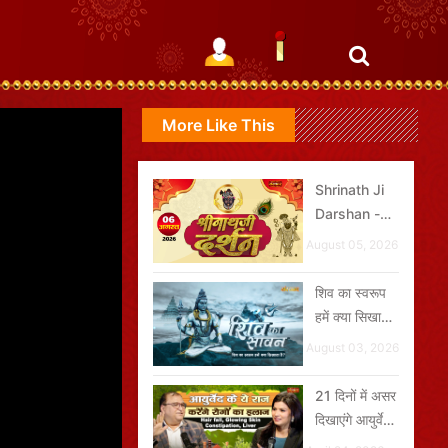
More Like This
Shrinath Ji
Darshan -
06 अगस्त
August 05, 2026
2026
शिव का स्वरूप
हमें क्या सिखाता
है?
August 03, 2026
21 दिनों में असर
दिखाएंगे आयुर्वेद
के नुस्खे