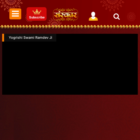
Subscribe
Yogrishi Swami Ramdev Ji