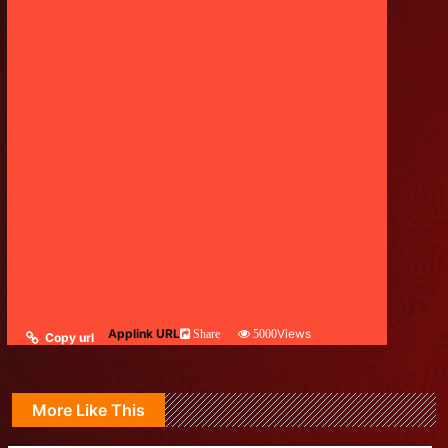
Applink URL
Views
Share
5000
Copy url
More Like This