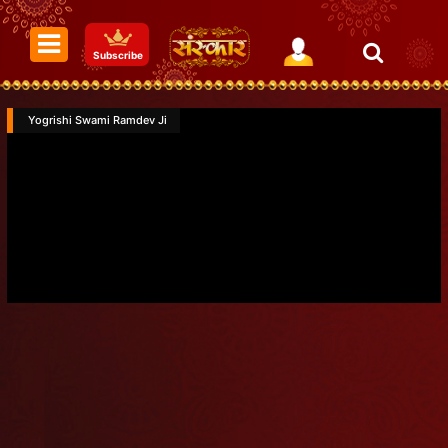
Subscribe
Yogrishi Swami Ramdev Ji