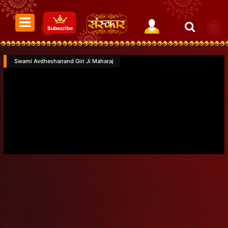
Subscribe
Swami Avdheshanand Giri Ji Maharaj