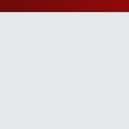
Watch Sanskar
Anywhere 
Download our top-rated app, made just for yo
TV App
Mobile App