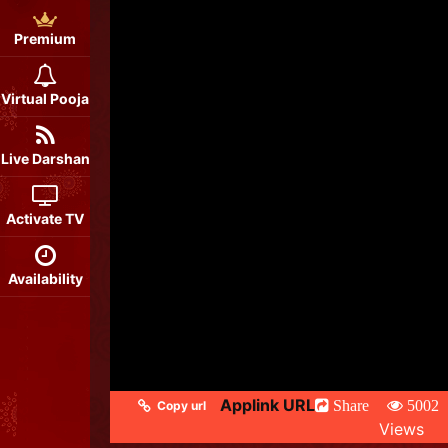
Premium
Virtual Pooja
Live Darshan
Activate TV
Availability
Applink URL
Share
5002
Copy url
Views