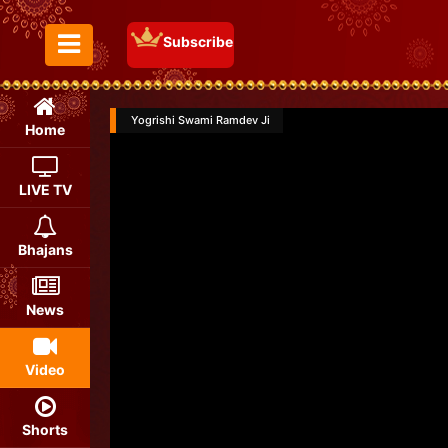
Subscribe
Toggle Menu
Yogrishi Swami Ramdev Ji
Home
LIVE TV
Bhajans
News
Video
Shorts