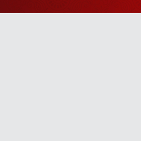
Watch Sanskar
Anywhere 
Download our top-rated app, made just for yo
TV App
Mobile App