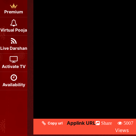
Premium
Virtual Pooja
Live Darshan
Activate TV
Availability
Applink URL
Share
5007
Copy url
Views