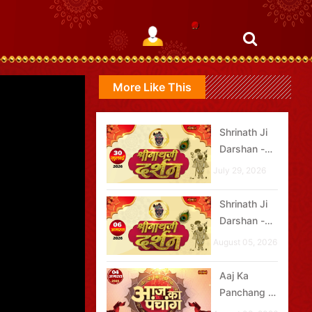
More Like This
Shrinath Ji
Darshan -
30 जुलाई
July 29, 2026
2026
Shrinath Ji
Darshan -
06 अगस्त
August 05, 2026
2026
Aaj Ka
Panchang -
04 अगस्त