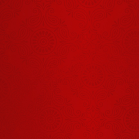
Shrinath Ji
Darshan -
03 अगस्त
August 01, 2026
2026
Shrinath Ji
Darshan -
31 जुलाई
July 30, 2026
2026
शिवभक्ति से बने
कुबेर?
August 06, 2026
शिव का स्वरूप
हमें क्या सिखाता
है?
August 03, 2026
Shrinath Ji