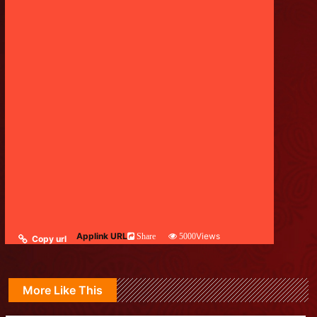
Applink URL
Views
Share
5000
Copy url
More Like This