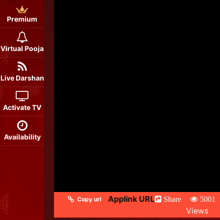
Premium
Virtual Pooja
Live Darshan
Activate TV
Availability
Applink URL
Share
5001
Copy url
Views