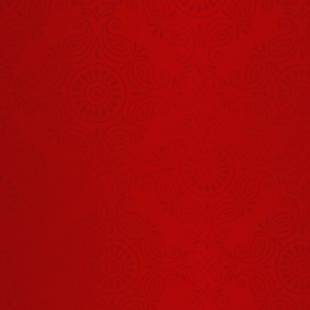
थोड़ा करने से
बात नहीं बनेगी
July 30, 2026
गोधन अर्क इन
रोगों में ऐसे लें
July 29, 2026
इस महिला को
मिली भीषण कब्ज
की समस्या से
July 11, 2026
राहत
जीते-जी सब रोगों
से मुक्ति की
युक्ति है योग
July 28, 2026
इस 11 साल के