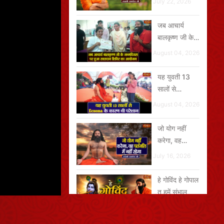
July 22, 2026
जब आचार्य
बालकृष्ण जी के
जन्मदिवस पर
August 04, 2026
हुआ रक्तदान
शिविर का
यह युवती 13
आयोजन
सालों से
Eczema के
August 04, 2026
कारण थी परेशान
जो योग नहीं
करेगा, वह
पतंजलि में नहीं
July 16, 2026
रहेगा
हे गोविंद हे गोपाल
तू हमें संभाल
August 01, 2026