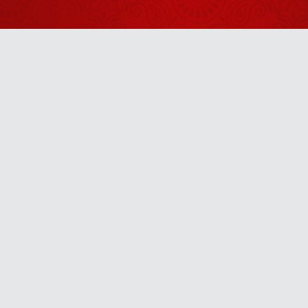
आचार्य बालकृष्ण
जी के जन्मदिवस
पर उनकी दीर्घायु
August 04, 2026
के लिए स्वामी जी
ने किया हवन
बीमारियों का पता
लगते ही उसका
Anytime
पत्ता साफ कर दो
July 14, 2026
u! It’s free, easy and smart
हे राम हे राम
Hey Ram
Hey Ram
August 03, 2026
पूरी दुनिया में
ताकत की चर्चा
हो रही है
August 06, 2026