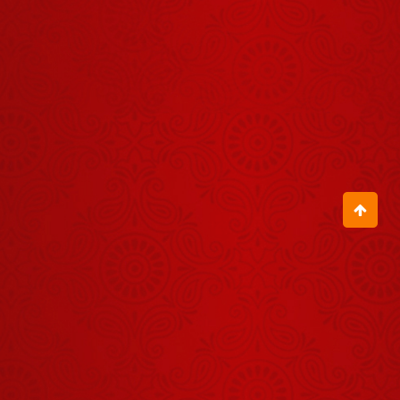
बच्चे को 40
Unit Insulin
July 17, 2026
लग रहा था
आंखों कानों और
बालों को अनदेखा
नहीं करना
July 13, 2026
आचार्य बालकृष्ण
जी के जन्मदिवस
पर सभी लोगों ने
August 04, 2026
फूल बरसाकर दीं
शुभकामनाएं
हम 99 प्रतिशत
अपनी निजता को
भूल चुके हैं
July 21, 2026
मन की मनमानी
कभी मत चलने
देना
July 18, 2026