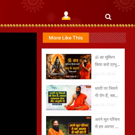
More Like This
ॐ का सुमिरन
किया करो प्रभु
के सहारे जियो
July 23, 2026
करो
धरती पर जितने
भी रोग हैं, सबका
समाधान योग और
July 25, 2026
आयुर्वेद है
अपने मूल परिचय
से हम अवगत ही
नहीं होते हैं