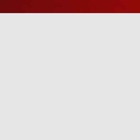
Watch Sanskar
Anywhere 
Download our top-rated app, made just for yo
TV App
Mobile App