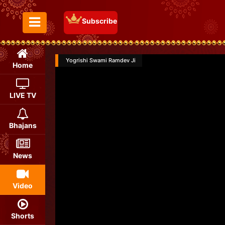
Subscribe
Toggle Menu
Yogrishi Swami Ramdev Ji
Home
LIVE TV
Bhajans
News
Video
Shorts