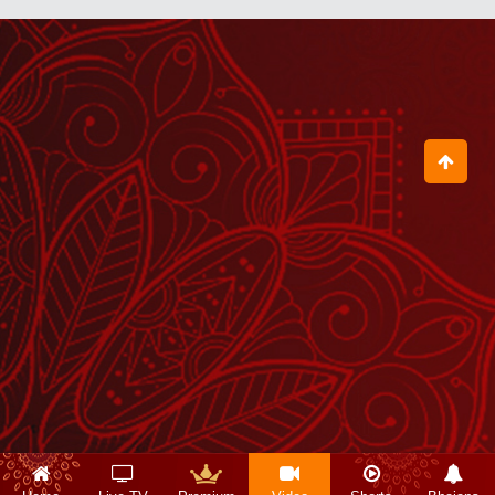
Shrinath Ji Darshan - 04 अगस्त
2026
August 03, 2026
Aaj Ka Panchang - 07 अगस्त 2026
August 06, 2026
Aaj Ka Panchang - 06 अगस्त 2026
August 05, 2026
Shrinath Ji Darshan - 06 अगस्त
2026
August 05, 2026